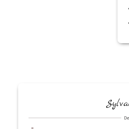
Sylv
De