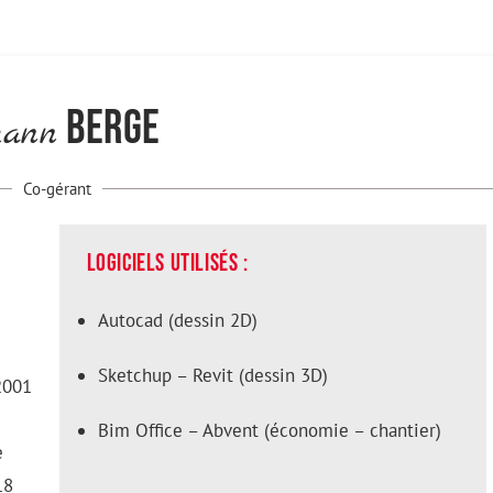
BERGE
hann
Co-gérant
Logiciels utilisés :
Autocad (dessin 2D)
Sketchup – Revit (dessin 3D)
2001
Bim Office – Abvent (économie – chantier)
e
18